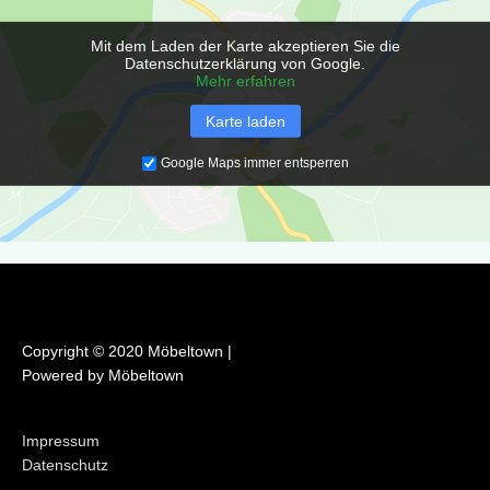
o
g
o
r
Mit dem Laden der Karte akzeptieren Sie die
k
a
Datenschutzerklärung von Google.
m
Mehr erfahren
Karte laden
Google Maps immer entsperren
Copyright © 2020 Möbeltown |
Powered by Möbeltown
Impressum
Datenschutz