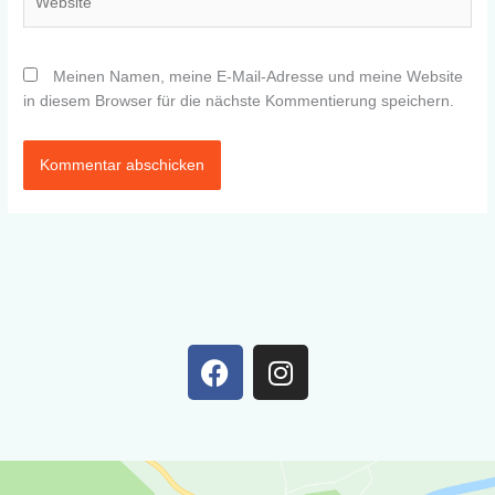
Meinen Namen, meine E-Mail-Adresse und meine Website
in diesem Browser für die nächste Kommentierung speichern.
F
I
a
n
c
s
e
t
b
a