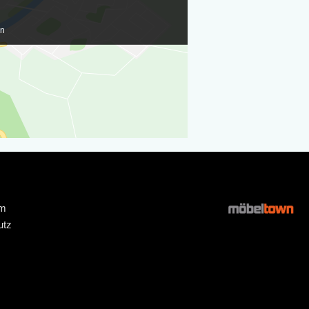
en
um
utz