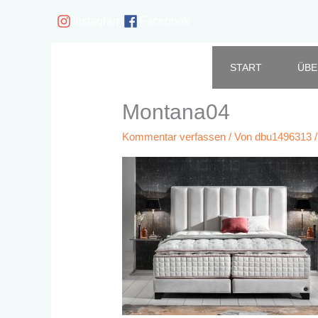
Zum
Instagram
Facebook
Inhalt
springen
START
ÜBE
Montana04
Kommentar verfassen
/ Von
dbu1496313