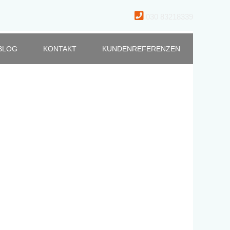
030 83218339
BLOG
KONTAKT
KUNDENREFERENZEN