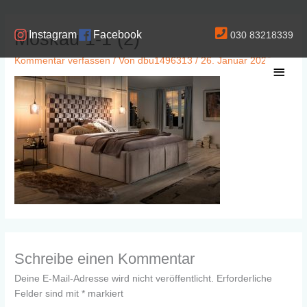
Zum
Inhalt
Moskau 1-1 (2)
Instagram
Facebook
030 83218339
springen
Kommentar verfassen
/ Von
dbu1496313
/
26. Januar 2020
Haup
Schreibe einen Kommentar
Deine E-Mail-Adresse wird nicht veröffentlicht.
Erforderliche
Felder sind mit
*
markiert