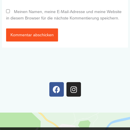
Meinen Namen, meine E-Mail-Adresse und meine Website
in diesem Browser für die nächste Kommentierung speichern.
F
I
a
n
c
s
e
t
b
a
o
g
o
r