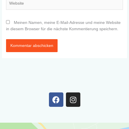
Meinen Namen, meine E-Mail-Adresse und meine Website
in diesem Browser für die nächste Kommentierung speichern.
F
I
a
n
c
s
e
t
b
a