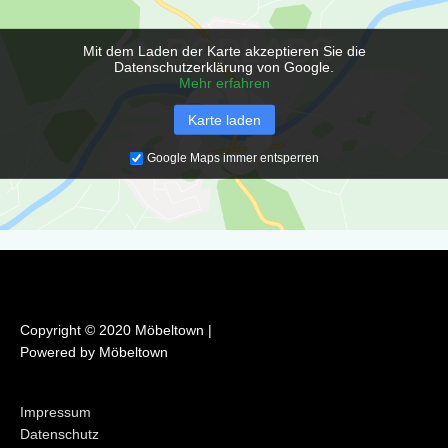
o
g
o
r
Mit dem Laden der Karte akzeptieren Sie die
k
a
Datenschutzerklärung von Google.
m
Mehr erfahren
Karte laden
Google Maps immer entsperren
Copyright © 2020 Möbeltown |
Powered by Möbeltown
Impressum
Datenschutz