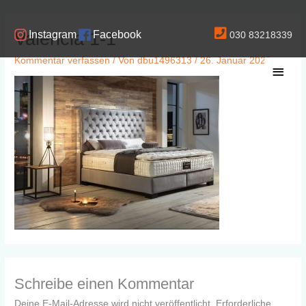
Zum
Inhalt
Valencia 1-1
Instagram
Facebook
030 83218339
springen
Kommentar verfassen
/ Von
dbu1496313
/
26. Januar 2020
Haup
Schreibe einen Kommentar
Deine E-Mail-Adresse wird nicht veröffentlicht.
Erforderliche