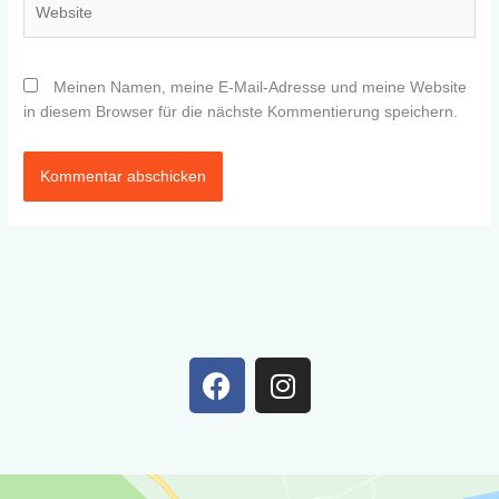
Meinen Namen, meine E-Mail-Adresse und meine Website
in diesem Browser für die nächste Kommentierung speichern.
F
I
a
n
c
s
e
t
b
a