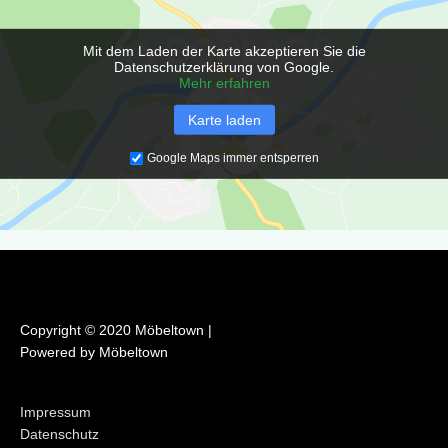
o
g
o
r
Mit dem Laden der Karte akzeptieren Sie die
k
a
Datenschutzerklärung von Google.
m
Mehr erfahren
Karte laden
Google Maps immer entsperren
Copyright © 2020 Möbeltown |
Powered by Möbeltown
Impressum
Datenschutz