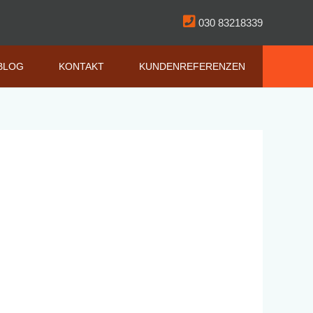
030 83218339
BLOG
KONTAKT
KUNDENREFERENZEN