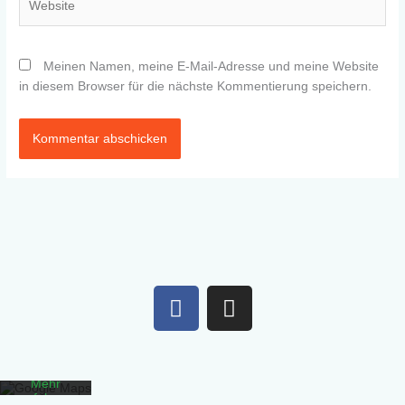
Meinen Namen, meine E-Mail-Adresse und meine Website
in diesem Browser für die nächste Kommentierung speichern.
Mit dem
Laden der
F
I
Karte
akzeptieren
a
n
Sie die
c
s
Datenschutzerklärung
von
e
t
Google.
b
a
Mehr
erfahren