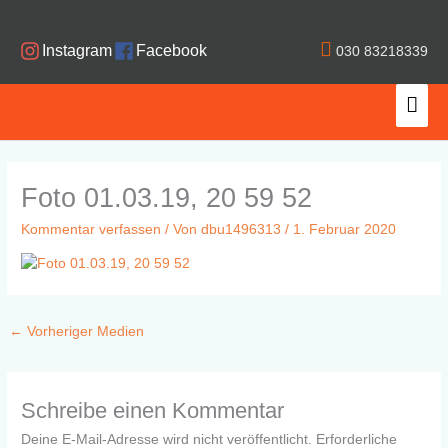
Zum
Inhalt
Instagram
Facebook
030 83218339
springen
Hau
Foto 01.03.19, 20 59 52
Kommentar verfassen
/ Von
dbu1496313
/
1. Februar 2020
←
Vorheriger Medien
Schreibe einen Kommentar
Deine E-Mail-Adresse wird nicht veröffentlicht.
Erforderliche