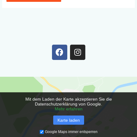
F
I
a
n
c
s
e
t
b
a
o
g
o
r
Mit dem Laden der Karte akzeptieren Sie die
k
a
Datenschutzerklärung von Google.
m
Mehr erfahren
Karte laden
Google Maps immer entsperren