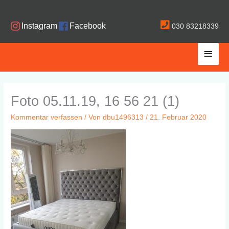
Zum
Inhalt
Instagram
Facebook
030 83218339
springen
Haup
Foto 05.11.19, 16 56 21 (1)
Kommentar verfassen
/ Von
dbu1496313
/
21. Februar 2020