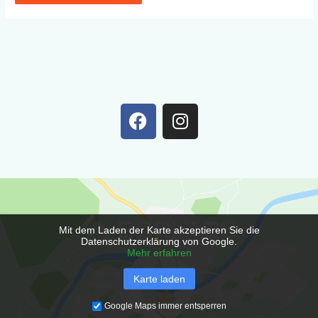
F
I
a
n
c
s
e
t
b
a
o
g
o
r
Mit dem Laden der Karte akzeptieren Sie die
k
a
Datenschutzerklärung von Google.
m
Mehr erfahren
Karte laden
Google Maps immer entsperren