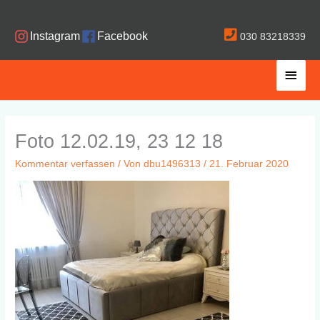
Zum
Inhalt
Instagram
Facebook
030 83218339
springen
Haup
Foto 12.02.19, 23 12 18
Kommentar verfassen
/ Von
dbu1496313
/
21. Februar 2020