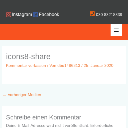
Zum
Inhalt
Instagram
Facebook
030 83218339
springen
Haup
icons8-share
Kommentar verfassen
/ Von
dbu1496313
/
25. Januar 2020
←
Vorheriger Medien
Schreibe einen Kommentar
Deine E-Mail-Adresse wird nicht veröffentlicht.
Erforderliche