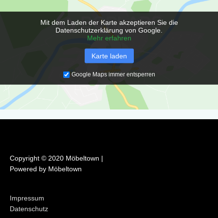
o
g
o
r
Mit dem Laden der Karte akzeptieren Sie die
k
a
Datenschutzerklärung von Google.
m
Mehr erfahren
Karte laden
Google Maps immer entsperren
Copyright © 2020 Möbeltown |
Powered by Möbeltown
Impressum
Datenschutz