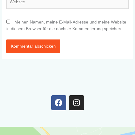
Meinen Namen, meine E-Mail-Adresse und meine Website
in diesem Browser für die nächste Kommentierung speichern.
F
I
a
n
c
s
e
t
b
a