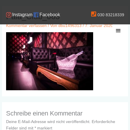
Zum
Inhalt
Paia_Club_063
Instagram
Facebook
030 83218339
springen
Kommentar verfassen
/ Von
dbu1496313
/
7. Januar 2020
Haup
Schreibe einen Kommentar
Deine E-Mail-Adresse wird nicht veröffentlicht.
Erforderliche
Felder sind mit
*
markiert