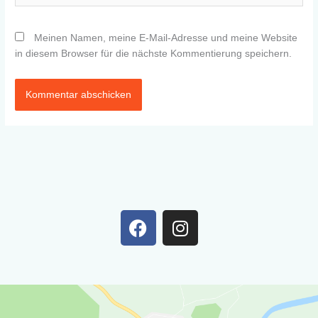
Meinen Namen, meine E-Mail-Adresse und meine Website
in diesem Browser für die nächste Kommentierung speichern.
F
I
a
n
c
s
e
t
b
a
o
g