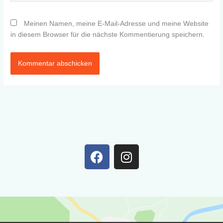
Meinen Namen, meine E-Mail-Adresse und meine Website
in diesem Browser für die nächste Kommentierung speichern.
F
I
a
n
c
s
e
t
b
a
o
g