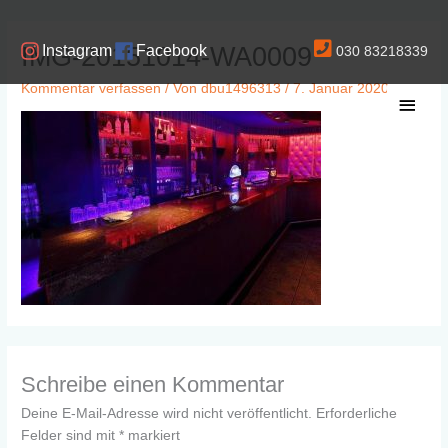
Zum
Inhalt
IMG-20151014-WA0009
Instagram
Facebook
030 83218339
springen
Kommentar verfassen
/ Von
dbu1496313
/
7. Januar 2020
Haup
Schreibe einen Kommentar
Deine E-Mail-Adresse wird nicht veröffentlicht.
Erforderliche
Felder sind mit
*
markiert